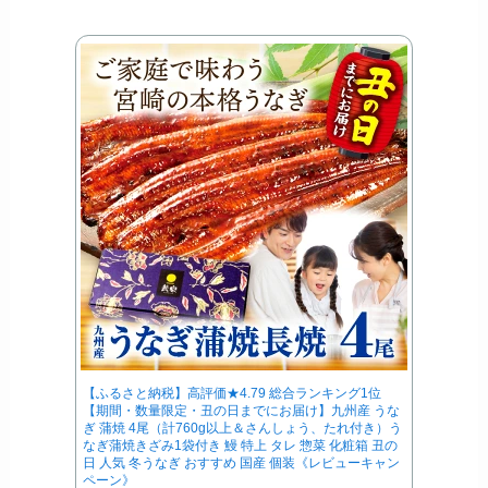
【ふるさと納税】高評価★4.79 総合ランキング1位
【期間・数量限定・丑の日までにお届け】九州産 うな
ぎ 蒲焼 4尾（計760g以上＆さんしょう、たれ付き）う
なぎ蒲焼きざみ1袋付き 鰻 特上 タレ 惣菜 化粧箱 丑の
日 人気 冬うなぎ おすすめ 国産 個装《レビューキャン
ペーン》