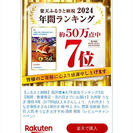
【ふるさと納税】高評価★4.79 総合ランキング1位
【期間・数量限定・丑の日までにお届け】九州産 うな
ぎ 蒲焼 4尾（計760g以上＆さんしょう、たれ付き）う
なぎ蒲焼きざみ1袋付き 鰻 特上 タレ 惣菜 化粧箱 丑の
日 人気 冬うなぎ おすすめ 国産 個装《レビューキャン
ペーン》
楽天で購入