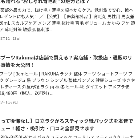
にも贈れる“おしゃれ育毛剤”の魅力とは？
医薬部外品の力で、抜け毛・薄毛を根本からケア。低刺激で安心、彼へ
レゼントにも人気！ ／ 【公式】【 医薬部外品 】育毛剤 男性用 男女兼
120mL スカルプケア メンズ 薄毛 抜け毛 育毛 ボリューム かゆみ フケ 頭
ア 薄毛対策 敏感肌 低刺激...
25年10月13日
ブーツRakunaは店舗で買える？実店舗・取扱店・通販のリ
ル事情を大公開！
ブーツ [ 3cmヒール ] RAKUNA ラクナ 整体 ブーツ ショートブーツ ブ
ク グレージュ 黒 ブラウン シンプル 整体パンプス 健康シューズ 歩きや
 レディース 外反母趾 ラク 雨 秋 冬 ヒール 4E ダイエット アメプラ価
8,480円（税込、送料別) ...
25年10月9日
買って後悔なし】日立ラクかるスティック紙パック式を本音で
ビュー！軽さ・吸引力・口コミ全部見せます
 PKV-BK50L-V かるパック スティック コードレス スティッククリーナ