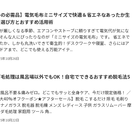
冬の必需品】電気毛布ミニサイズで快適＆省エネなあったか生
！選び方とおすすめ活用術
が厳しくなる季節、エアコンやストーブに頼りすぎて電気代が気にな
そんな人にぴったりなのが「ミニサイズの電気毛布」です。 省エネで
たか、しかも丸洗いできて衛生的！デスクワークや寝室、さらにはア
ドアまで、どこでも使える万能アイテ...
25年10月26日
ダ毛処理は風呂場以外でもOK！自宅でできるおすすめ脱毛法5
お風呂不要＆痛みゼロ。どこでもサッと全身ケア、今だけ限定価格！ ／
大40%オフクーポン★アフターセール】脱毛 こするだけ 除毛 毛剃り
 ナノガラス 脱毛器 脱毛機 メンズ レディース 子供 ガラスリムーバー 摩
ムダ毛処理 家庭用 ツール 角...
25年10月22日