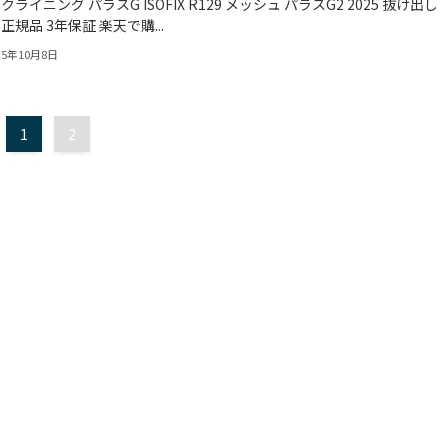
クライニング パラスG ISOFIX R129 メッシュ パラスG2 2025 抜け出し
 正規品 3年保証 楽天で購...
25年10月8日
1
2