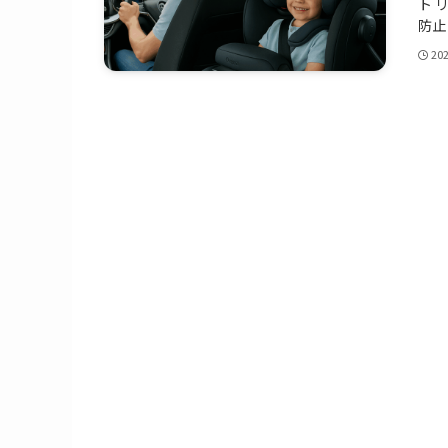
ト リ
防止
20