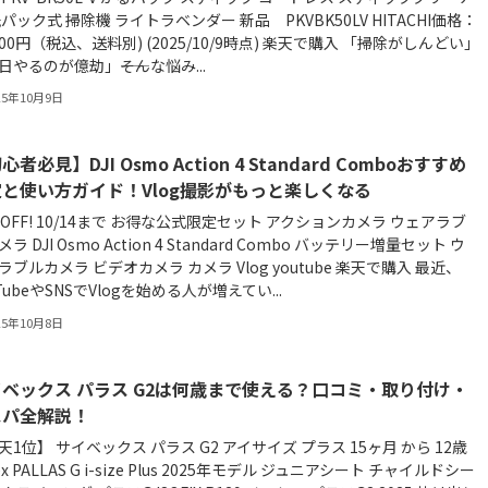
紙パック式 掃除機 ライトラベンダー 新品 PKVBK50LV HITACHI価格：
,500円（税込、送料別) (2025/10/9時点) 楽天で購入 「掃除がしんどい」
日やるのが億劫」――そんな悩み...
25年10月9日
心者必見】DJI Osmo Action 4 Standard Comboおすすめ
と使い方ガイド！Vlog撮影がもっと楽しくなる
%OFF! 10/14まで お得な公式限定セット アクションカメラ ウェアラブ
ラ DJI Osmo Action 4 Standard Combo バッテリー増量セット ウ
ラブルカメラ ビデオカメラ カメラ Vlog youtube 楽天で購入 最近、
TubeやSNSでVlogを始める人が増えてい...
25年10月8日
ベックス パラス G2は何歳まで使える？口コミ・取り付け・
スパ全解説！
天1位】 サイベックス パラス G2 アイサイズ プラス 15ヶ月 から 12歳
ex PALLAS G i-size Plus 2025年モデル ジュニアシート チャイルドシー