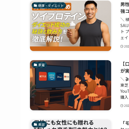
男
健康・ダイエット
強
＼ 
SAI
ト 
ェイ
20
【口
家電
が
＼ 
東芝
You
購入
20
「
美容