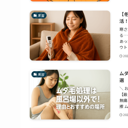
【
家電
活
寒さ
る…
あっ
ウト
20
ム
美容
選
＼ 
【最
無痛
擦 
20