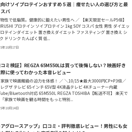
性向けソイプロテインおすすめ５選｜痩せたい人の選び方と最
コスパ
植物性で低脂質。健康的に鍛えたい男性へ ／ 【楽天限定セールP5倍】
JIRUSHI プロテイン ソイプロテイン 1kg SOY コスパ 女性 男性 ダイエッ
プロテインダイエット 置き換えダイエット ファスティング 置き換え シ
ク ドリンク たんぱく質 低...
25年10月17日
コミ検証】REGZA 65M550Lは買って後悔しない？映画好き
実際に使ってわかった本音レビュー
🎬 家族で映画館級の迫力を体感！ ／ ＼10/15★最大3000円CP+P3倍／
 レグザ テレビ 65インチ 65V型 4K液晶テレビ 4Kチューナー内蔵
Tube/Bluetooth対応 65M550L REGZA TOSHIBA【転送不可】 楽天で
 「家族で映画を観る時間をもっと特別...
25年10月14日
モアグロースアップ」口コミ・評判徹底レビュー！男性にも女