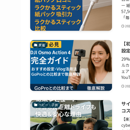
ー 
57
「毎
20
【初
家電
設定
29
ルカメ
ェア
You
20
サイ
ベビー・子供
コ
【楽
cyb