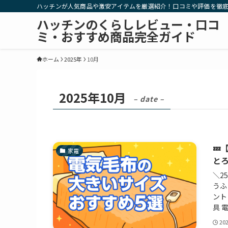
ハッチンが人気商品や激安アイテムを厳選紹介！口コミや評価を徹
ハッチンのくらしレビュー・口コ
ミ・おすすめ商品完全ガイド
ホーム
2025年
10月
2025年10月
– date –
💤
家電
と
＼2
うふ
ント
具 
20