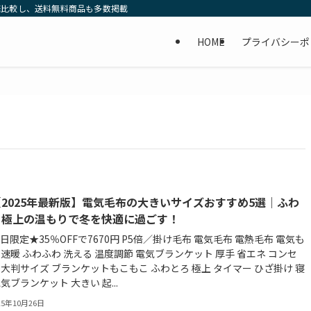
底比較し、送料無料商品も多数掲載
HOME
プライバシーポ
【2025年最新版】電気毛布の大きいサイズおすすめ5選｜ふわ
ろ極上の温もりで冬を快適に過ごす！
5日限定★35％OFFで7670円 P5倍／掛け毛布 電気毛布 電熱毛布 電気も
 速暖 ふわふわ 洗える 温度調節 電気ブランケット 厚手 省エネ コンセ
 大判サイズ ブランケットもこもこ ふわとろ 極上 タイマー ひざ掛け 寝
電気ブランケット 大きい 起...
25年10月26日