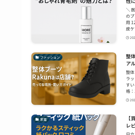
性
＼ 
のプ
用 
皮ケ
20
整体
ファッション
ア
整体
ラッ
すい
格：1
20
【
家電
レ
日立