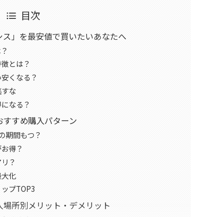
目次
シス」を最安値で買いたいあなたへ
は？
特徴とは？
い安くなる？
逃すな
得になる？
おすすめ購入パターン
いの期間もつ？
がお得？
アリ？
最大化
ップTOP3
入場所別メリット・デメリット