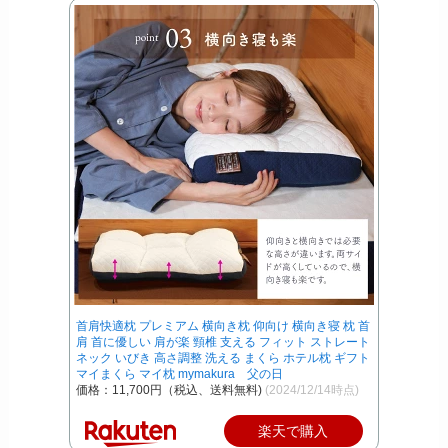
首肩快適枕 プレミアム 横向き枕 仰向け 横向き寝 枕 首
肩 首に優しい 肩が楽 頸椎 支える フィット ストレート
ネック いびき 高さ調整 洗える まくら ホテル枕 ギフト
マイまくら マイ枕 mymakura 父の日
価格：11,700円（税込、送料無料)
(2024/12/14時点)
楽天で購入