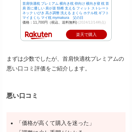
首肩快適枕 プレミアム 横向き枕 仰向け 横向き寝 枕 首
肩 首に優しい 肩が楽 頸椎 支える フィット ストレート
ネック いびき 高さ調整 洗える まくら ホテル枕 ギフト
マイまくら マイ枕 mymakura 父の日
価格：11,700円（税込、送料無料)
(2024/12/14時点)
楽天で購入
まずは少数でしたが、首肩快適枕プレミアムの
悪い口コミ評価をご紹介します。
悪い口コミ
「価格が高くて購入を迷った」