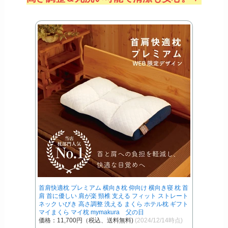
首肩快適枕 プレミアム 横向き枕 仰向け 横向き寝 枕 首
肩 首に優しい 肩が楽 頸椎 支える フィット ストレート
ネック いびき 高さ調整 洗える まくら ホテル枕 ギフト
マイまくら マイ枕 mymakura 父の日
価格：11,700円（税込、送料無料)
(2024/12/14時点)