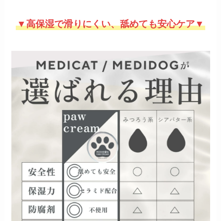
▼高保湿で滑りにくい、舐めても安心ケア▼