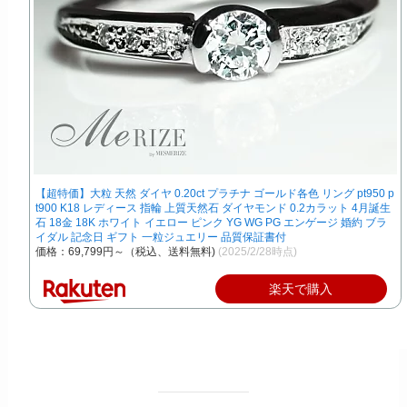
【超特価】大粒 天然 ダイヤ 0.20ct プラチナ ゴールド各色 リング pt950 p
t900 K18 レディース 指輪 上質天然石 ダイヤモンド 0.2カラット 4月誕生
石 18金 18K ホワイト イエロー ピンク YG WG PG エンゲージ 婚約 ブラ
イダル 記念日 ギフト 一粒ジュエリー 品質保証書付
価格：69,799円～（税込、送料無料)
(2025/2/28時点)
楽天で購入